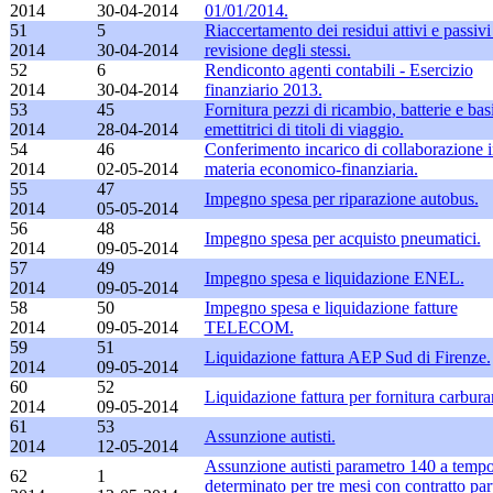
2014
30-04-2014
01/01/2014.
51
5
Riaccertamento dei residui attivi e passivi
2014
30-04-2014
revisione degli stessi.
52
6
Rendiconto agenti contabili - Esercizio
2014
30-04-2014
finanziario 2013.
53
45
Fornitura pezzi di ricambio, batterie e bas
2014
28-04-2014
emettitrici di titoli di viaggio.
54
46
Conferimento incarico di collaborazione 
2014
02-05-2014
materia economico-finanziaria.
55
47
Impegno spesa per riparazione autobus.
2014
05-05-2014
56
48
Impegno spesa per acquisto pneumatici.
2014
09-05-2014
57
49
Impegno spesa e liquidazione ENEL.
2014
09-05-2014
58
50
Impegno spesa e liquidazione fatture
2014
09-05-2014
TELECOM.
59
51
Liquidazione fattura AEP Sud di Firenze.
2014
09-05-2014
60
52
Liquidazione fattura per fornitura carbura
2014
09-05-2014
61
53
Assunzione autisti.
2014
12-05-2014
Assunzione autisti parametro 140 a temp
62
1
determinato per tre mesi con contratto part