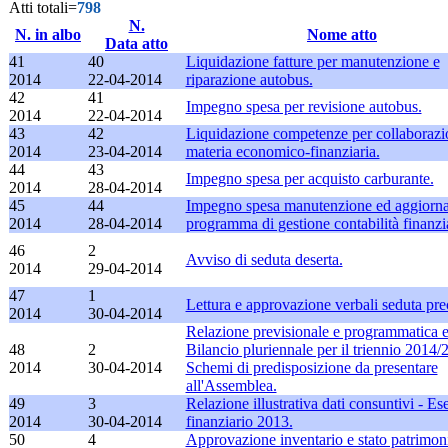
Atti totali=
798
N.
N. in albo
Nome atto
Data atto
41
40
Liquidazione fatture per manutenzione e
2014
22-04-2014
riparazione autobus.
42
41
Impegno spesa per revisione autobus.
2014
22-04-2014
43
42
Liquidazione competenze per collaborazi
2014
23-04-2014
materia economico-finanziaria.
44
43
Impegno spesa per acquisto carburante.
2014
28-04-2014
45
44
Impegno spesa manutenzione ed aggiorn
2014
28-04-2014
programma di gestione contabilità finanzia
46
2
Avviso di seduta deserta.
2014
29-04-2014
47
1
Lettura e approvazione verbali seduta pre
2014
30-04-2014
Relazione previsionale e programmatica 
48
2
Bilancio pluriennale per il triennio 2014/
2014
30-04-2014
Schemi di predisposizione da presentare
all'Assemblea.
49
3
Relazione illustrativa dati consuntivi - Es
2014
30-04-2014
finanziario 2013.
50
4
Approvazione inventario e stato patrimoni