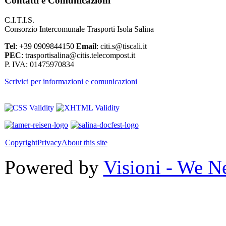
Contatti e Comunicazioni
C.I.T.I.S.
Consorzio Intercomunale Trasporti Isola Salina
Tel
: +39 0909844150
Email
: citi.s@tiscali.it
PEC
: trasportisalina@citis.telecompost.it
P. IVA: 01475970834
Scrivici per informazioni e comunicazioni
Copyright
Privacy
About this site
Powered by
Visioni - We N