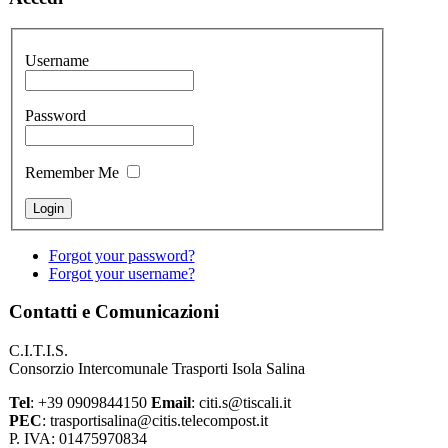
Username
Password
Remember Me
Forgot your password?
Forgot your username?
Contatti e Comunicazioni
C.I.T.I.S.
Consorzio Intercomunale Trasporti Isola Salina
Tel
: +39 0909844150
Email
: citi.s@tiscali.it
PEC
: trasportisalina@citis.telecompost.it
P. IVA: 01475970834